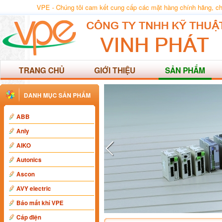
VPE - Chúng tôi cam kết cung cấp các mặt hàng chính hãng, chất
TRANG CHỦ
GIỚI THIỆU
SẢN PHẨM
DANH MỤC SẢN PHẨM
ABB
Anly
AIKO
Autonics
Ascon
AVY electric
Báo mất khí VPE
Cáp điện