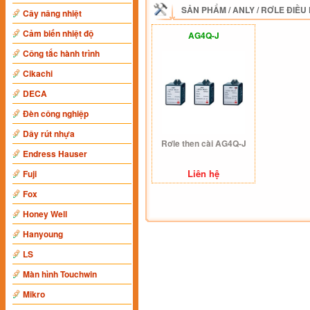
SẢN PHẨM
/
ANLY
/
RƠLE ĐIỀU
Cây nâng nhiệt
Cảm biến nhiệt độ
AG4Q-J
Công tắc hành trình
Cikachi
DECA
Đèn công nghiệp
Dây rút nhựa
Rơle then cài AG4Q-J
Endress Hauser
Liên hệ
Fuji
Fox
Honey Well
Hanyoung
LS
Màn hình Touchwin
Mikro