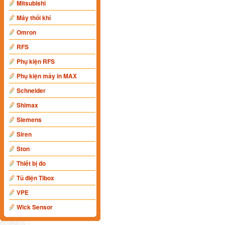
Mitsubishi
Máy thổi khí
Omron
RFS
Phụ kiện RFS
Phụ kiện máy in MAX
Schneider
Shimax
Siemens
Siren
Ston
Thiết bị đo
Tủ điện Tibox
VPE
Wick Sensor