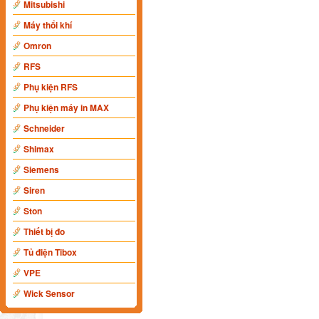
Mitsubishi
Máy thổi khí
Omron
RFS
Phụ kiện RFS
Phụ kiện máy in MAX
Schneider
Shimax
Siemens
Siren
Ston
Thiết bị đo
Tủ điện Tibox
VPE
Wick Sensor