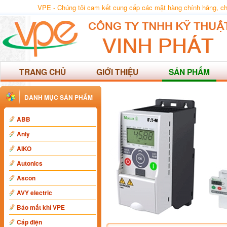
VPE - Chúng tôi cam kết cung cấp các mặt hàng chính hãng, chất
TRANG CHỦ
GIỚI THIỆU
SẢN PHẨM
DANH MỤC SẢN PHẨM
ABB
Anly
AIKO
Autonics
Ascon
AVY electric
Báo mất khí VPE
Cáp điện