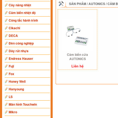
SẢN PHẨM
/
AUTONICS
/
CẢM B
Cây nâng nhiệt
Cảm biến nhiệt độ
Công tắc hành trình
Cikachi
DECA
Đèn công nghiệp
Dây rút nhựa
Cảm biến cửa
Endress Hauser
AUTONICS
Liên hệ
Fuji
Fox
Honey Well
Hanyoung
LS
Màn hình Touchwin
Mikro