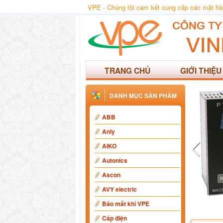
VPE - Chúng tôi cam kết cung cấp các mặt hàng
TRANG CHỦ
GIỚI THIỆU
DANH MỤC SẢN PHẨM
ABB
Anly
AIKO
Autonics
Ascon
AVY electric
Báo mất khí VPE
Cáp điện