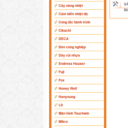
S
Cây nâng nhiệt
M
Cảm biến nhiệt độ
Công tắc hành trình
Cikachi
DECA
Đèn công nghiệp
Dây rút nhựa
Endress Hauser
Fuji
Fox
Honey Well
Hanyoung
LS
Màn hình Touchwin
Mikro