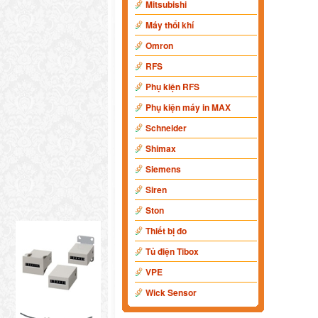
Mitsubishi
Máy thổi khí
Omron
RFS
Phụ kiện RFS
Phụ kiện máy in MAX
Schneider
Shimax
Siemens
Siren
Ston
Thiết bị đo
Tủ điện Tibox
VPE
Wick Sensor