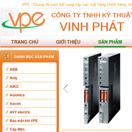
VPE - Chúng tôi cam kết cung cấp các mặt hàng chính hãng, chất
TRANG CHỦ
GIỚI THIỆU
SẢN PHẨM
DANH MỤC SẢN PHẨM
ABB
Anly
AIKO
Autonics
Ascon
AVY electric
Báo mất khí VPE
Cáp điện