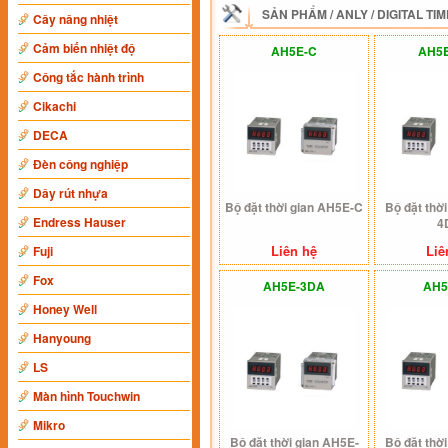
SẢN PHẨM
/
ANLY
/
DIGITAL TI
Cây nâng nhiệt
Cảm biến nhiệt độ
AH5E-C
AH5
Công tắc hành trình
Cikachi
DECA
Đèn công nghiệp
Dây rút nhựa
Bộ đặt thời gian AH5E-C
Bộ đặt thờ
Endress Hauser
4
Liên hệ
Liê
Fuji
Fox
AH5E-3DA
AH5
Honey Well
Hanyoung
LS
Màn hình Touchwin
Mikro
Bộ đặt thời gian AH5E-
Bộ đặt thờ