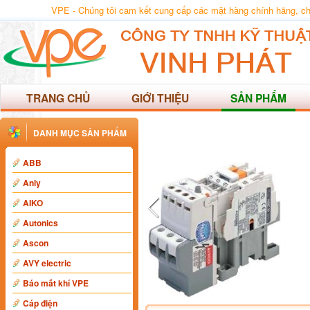
VPE - Chúng tôi cam kết cung cấp các mặt hàng chính hãng, chất
TRANG CHỦ
GIỚI THIỆU
SẢN PHẨM
DANH MỤC SẢN PHẨM
ABB
Anly
AIKO
Autonics
Ascon
AVY electric
Báo mất khí VPE
Cáp điện