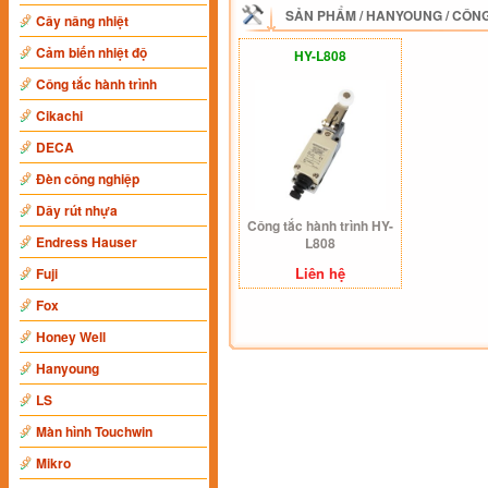
SẢN PHẨM
/
HANYOUNG
/
CÔNG
Cây nâng nhiệt
Cảm biến nhiệt độ
HY-L808
Công tắc hành trình
Cikachi
DECA
Đèn công nghiệp
Dây rút nhựa
Công tắc hành trình HY-
Endress Hauser
L808
Liên hệ
Fuji
Fox
Honey Well
Hanyoung
LS
Màn hình Touchwin
Mikro