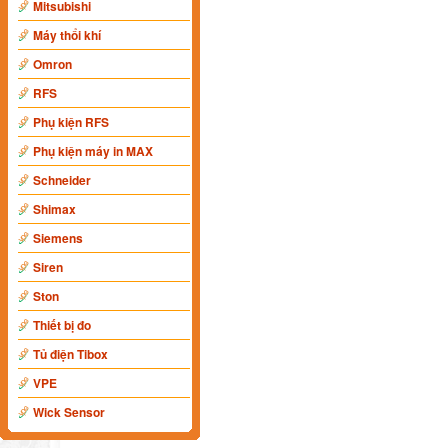
Mitsubishi
Máy thổi khí
Omron
RFS
Phụ kiện RFS
Phụ kiện máy in MAX
Schneider
Shimax
Siemens
Siren
Ston
Thiết bị đo
Tủ điện Tibox
VPE
Wick Sensor