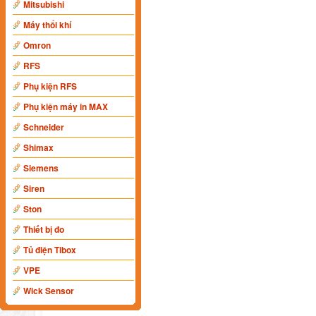
Mitsubishi
Máy thổi khí
Omron
RFS
Phụ kiện RFS
Phụ kiện máy in MAX
Schneider
Shimax
Siemens
Siren
Ston
Thiết bị đo
Tủ điện Tibox
VPE
Wick Sensor