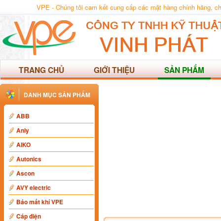
VPE - Chúng tôi cam kết cung cấp các mặt hàng chính hãng, chất
TRANG CHỦ
GIỚI THIỆU
SẢN PHẨM
DANH MỤC SẢN PHẨM
ABB
Anly
AIKO
Autonics
Ascon
AVY electric
Báo mất khí VPE
Cáp điện