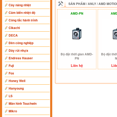
SẢN PHẨM
/
ANLY
/
AMD MOTIO
Cây nâng nhiệt
Cảm biến nhiệt độ
AMD-PN
AM
Công tắc hành trình
Cikachi
DECA
Đèn công nghiệp
Dây rút nhựa
Bộ đặt thời gian AMD-
Bộ đặt thờ
Endress Hauser
PN
Liên hệ
Liê
Fuji
Fox
Honey Well
Hanyoung
LS
Màn hình Touchwin
Mikro