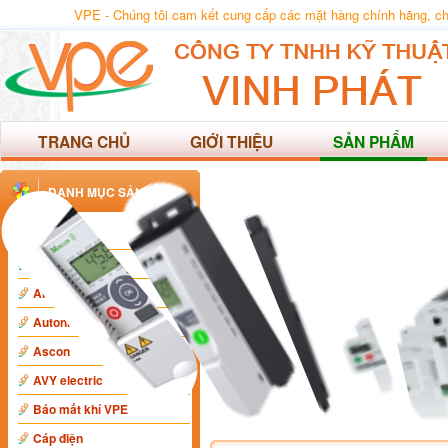
VPE - Chúng tôi cam kết cung cấp các mặt hàng chính hãng, ch
TRANG CHỦ
GIỚI THIỆU
SẢN PHẨM
DANH MỤC SẢN PHẨM
ABB
Anly
AIKO
Autonics
Ascon
AVY electric
Báo mất khí VPE
Cáp điện