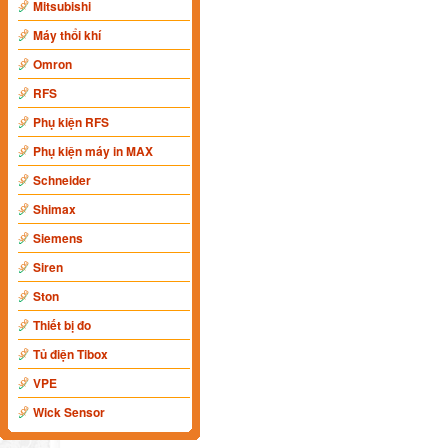
Mitsubishi
Máy thổi khí
Omron
RFS
Phụ kiện RFS
Phụ kiện máy in MAX
Schneider
Shimax
Siemens
Siren
Ston
Thiết bị đo
Tủ điện Tibox
VPE
Wick Sensor