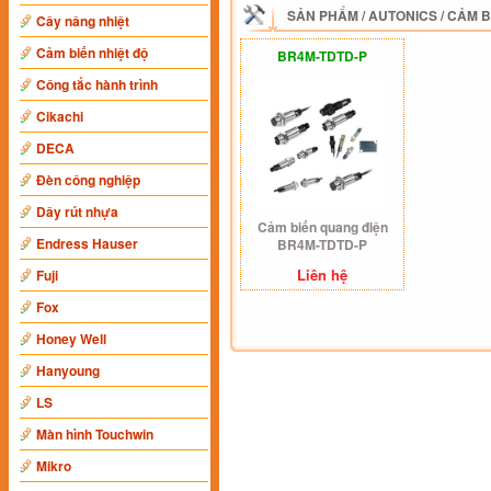
SẢN PHẨM
/
AUTONICS
/
CẢM B
Cây nâng nhiệt
Cảm biến nhiệt độ
BR4M-TDTD-P
Công tắc hành trình
Cikachi
DECA
Đèn công nghiệp
Dây rút nhựa
Cảm biến quang điện
Endress Hauser
BR4M-TDTD-P
Liên hệ
Fuji
Fox
Honey Well
Hanyoung
LS
Màn hình Touchwin
Mikro