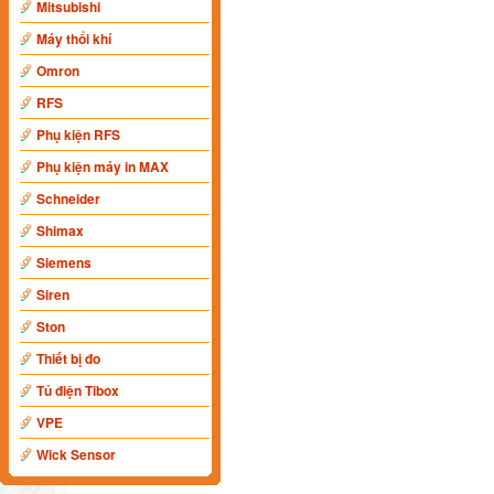
Mitsubishi
Máy thổi khí
Omron
RFS
Phụ kiện RFS
Phụ kiện máy in MAX
Schneider
Shimax
Siemens
Siren
Ston
Thiết bị đo
Tủ điện Tibox
VPE
Wick Sensor