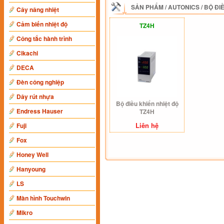
SẢN PHẨM
/
AUTONICS
/
BỘ ĐI
Cây nâng nhiệt
Cảm biến nhiệt độ
TZ4H
Công tắc hành trình
Cikachi
DECA
Đèn công nghiệp
Dây rút nhựa
Bộ điều khiển nhiệt độ
Endress Hauser
TZ4H
Liên hệ
Fuji
Fox
Honey Well
Hanyoung
LS
Màn hình Touchwin
Mikro