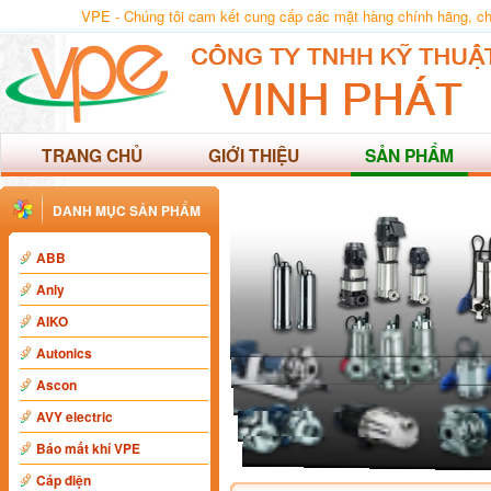
VPE - Chúng tôi cam kết cung cấp các mặt hàng chính hãng, chất
TRANG CHỦ
GIỚI THIỆU
SẢN PHẨM
DANH MỤC SẢN PHẨM
ABB
Anly
AIKO
Autonics
Ascon
AVY electric
Báo mất khí VPE
Cáp điện