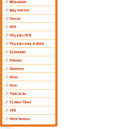
Mitsubishi
Máy thổi khí
Omron
RFS
Phụ kiện RFS
Phụ kiện máy in MAX
Schneider
Shimax
Siemens
Siren
Ston
Thiết bị đo
Tủ điện Tibox
VPE
Wick Sensor