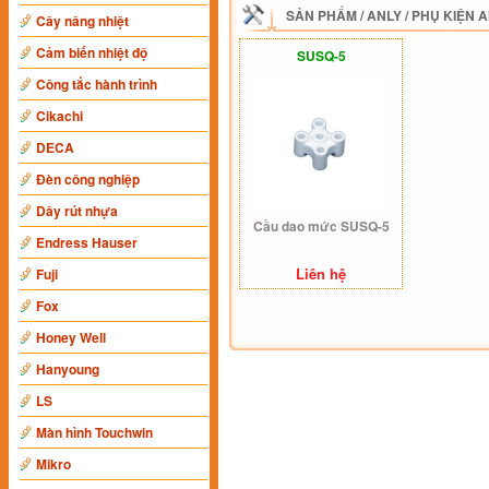
SẢN PHẨM
/
ANLY
/
PHỤ KIỆN 
Cây nâng nhiệt
Cảm biến nhiệt độ
SUSQ-5
Công tắc hành trình
Cikachi
DECA
Đèn công nghiệp
Dây rút nhựa
Cầu dao mức SUSQ-5
Endress Hauser
Liên hệ
Fuji
Fox
Honey Well
Hanyoung
LS
Màn hình Touchwin
Mikro