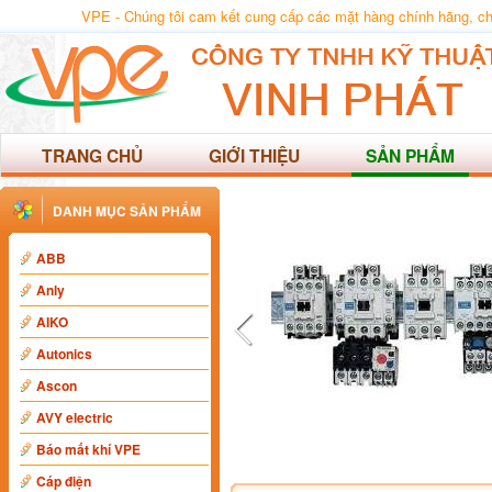
VPE - Chúng tôi cam kết cung cấp các mặt hàng chính hãng, chất
TRANG CHỦ
GIỚI THIỆU
SẢN PHẨM
DANH MỤC SẢN PHẨM
ABB
Anly
AIKO
Autonics
Ascon
AVY electric
Báo mất khí VPE
Cáp điện