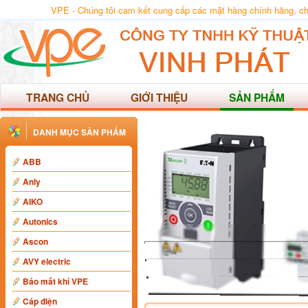
VPE - Chúng tôi cam kết cung cấp các mặt hàng chính hãng, chất
TRANG CHỦ
GIỚI THIỆU
SẢN PHẨM
DANH MỤC SẢN PHẨM
ABB
Anly
AIKO
Autonics
Ascon
AVY electric
Báo mất khí VPE
Cáp điện