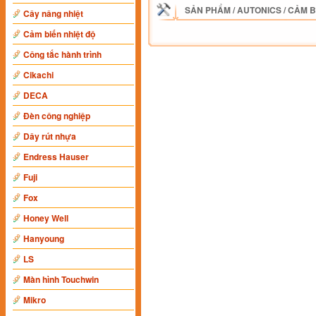
SẢN PHẨM
/
AUTONICS
/
CẢM B
Cây nâng nhiệt
Cảm biến nhiệt độ
Công tắc hành trình
Cikachi
DECA
Đèn công nghiệp
Dây rút nhựa
Endress Hauser
Fuji
Fox
Honey Well
Hanyoung
LS
Màn hình Touchwin
Mikro