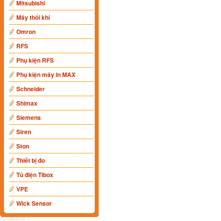
Mitsubishi
Máy thổi khí
Omron
RFS
Phụ kiện RFS
Phụ kiện máy in MAX
Schneider
Shimax
Siemens
Siren
Ston
Thiết bị đo
Tủ điện Tibox
VPE
Wick Sensor