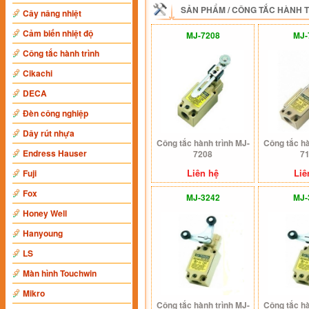
SẢN PHẨM
/
CÔNG TẮC HÀNH 
Cây nâng nhiệt
Cảm biến nhiệt độ
MJ-7208
MJ-
Công tắc hành trình
Cikachi
DECA
Đèn công nghiệp
Dây rút nhựa
Công tắc hành trình MJ-
Công tắc hà
Endress Hauser
7208
7
Liên hệ
Liê
Fuji
Fox
MJ-3242
MJ-
Honey Well
Hanyoung
LS
Màn hình Touchwin
Mikro
Công tắc hành trình MJ-
Công tắc hà