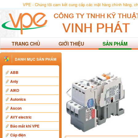
VPE - Chúng tôi cam kết cung cấp các mặt hàng chính hãng, chất
TRANG CHỦ
GIỚI THIỆU
SẢN PHẨM
DANH MỤC SẢN PHẨM
ABB
Anly
AIKO
Autonics
Ascon
AVY electric
Báo mất khí VPE
Cáp điện