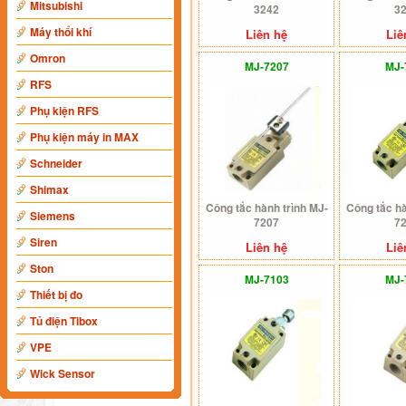
Mitsubishi
3242
3
Máy thổi khí
Liên hệ
Liê
Omron
MJ-7207
MJ-
RFS
Phụ kiện RFS
Phụ kiện máy in MAX
Schneider
Shimax
Công tắc hành trình MJ-
Công tắc hà
Siemens
7207
7
Siren
Liên hệ
Liê
Ston
MJ-7103
MJ-
Thiết bị đo
Tủ điện Tibox
VPE
Wick Sensor